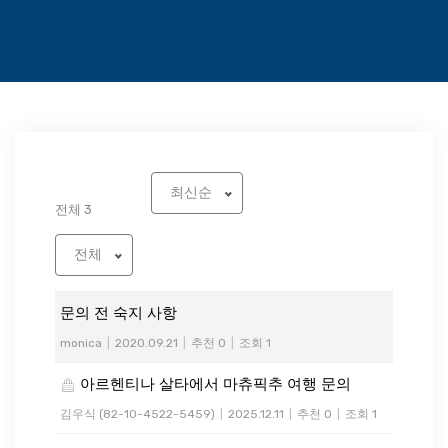
최신순
전체 3
전체
문의 전 숙지 사항
monica
|
2020.09.21
|
추천 0
|
조회 1
아르헨티나 살타에서 마츄픽추 여행 문의
김우식 (82-10-4522-5459)
|
2025.12.11
|
추천 0
|
조회 1